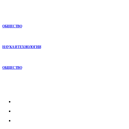
Почему опыт подрядчика играет ключевую роль в дорожном
строительстве
ОБЩЕСТВО
VR в двигательной реабилитации: почему технология
начинается не с оборудования, а с методики
НАУКА И ТЕХНОЛОГИИ
Как СТО помогает поддерживать автомобиль в надежном
состоянии
ОБЩЕСТВО
Рубрикатор
Главная
В мире
В России