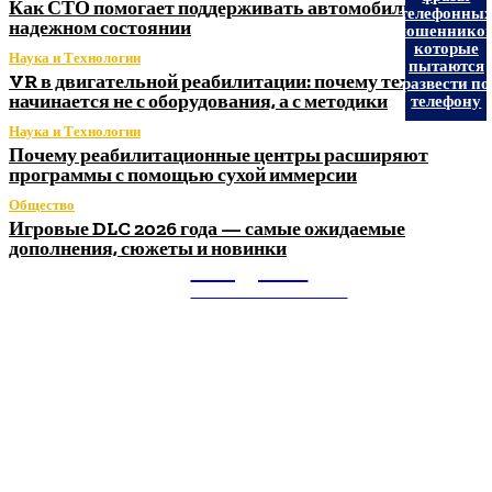
Как СТО помогает поддерживать автомобиль в
телефонны
надежном состоянии
мошенников
которые
Наука и Технологии
пытаются
VR в двигательной реабилитации: почему технология
развести по
начинается не с оборудования, а с методики
телефону
Наука и Технологии
Почему реабилитационные центры расширяют
программы с помощью сухой иммерсии
Общество
Игровые DLC 2026 года — самые ожидаемые
дополнения, сюжеты и новинки
Litegps.ru
МИРОВЫЕ НОВОСТИ
О НАС:
Мировые новости.