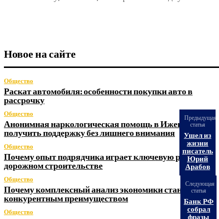
Новое на сайте
Общество
Раскат автомобиля: особенности покупки авто в
рассрочку
Общество
Предыдущая
Анонимная наркологическая помощь в Ижевске: как
статья
получить поддержку без лишнего внимания
Ушел из
жизни
Общество
писатель
Почему опыт подрядчика играет ключевую роль в
Юрий
дорожном строительстве
Арабов
Общество
Следующая
Почему комплексный анализ экономики становится
статья
конкурентным преимуществом
Банк РФ
собрал
Общество
фразы