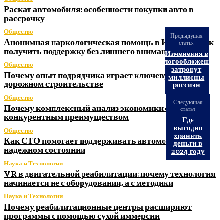
Раскат автомобиля: особенности покупки авто в
рассрочку
Общество
Предыдущая
Анонимная наркологическая помощь в Ижевске: как
статья
получить поддержку без лишнего внимания
Изменения в
налогообложении
Общество
затронут
Почему опыт подрядчика играет ключевую роль в
миллионы
дорожном строительстве
россиян
Общество
Следующая
Почему комплексный анализ экономики становится
статья
конкурентным преимуществом
Где
выгодно
Общество
хранить
Как СТО помогает поддерживать автомобиль в
деньги в
надежном состоянии
2024 году
Наука и Технологии
VR в двигательной реабилитации: почему технология
начинается не с оборудования, а с методики
Наука и Технологии
Почему реабилитационные центры расширяют
программы с помощью сухой иммерсии