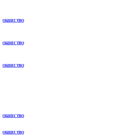
Раскат автомобиля: особенности покупки авто в рассрочку
ОБЩЕСТВО
Анонимная наркологическая помощь в Ижевске: как получить
поддержку без лишнего внимания
ОБЩЕСТВО
Почему опыт подрядчика играет ключевую роль в дорожном
строительстве
ОБЩЕСТВО
В топе
Почему опыт подрядчика играет ключевую роль в дорожном
строительстве
ОБЩЕСТВО
Раскат автомобиля: особенности покупки авто в рассрочку
ОБЩЕСТВО