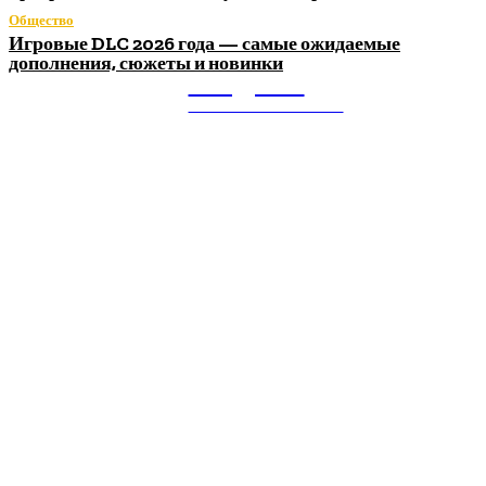
Общество
Игровые DLC 2026 года — самые ожидаемые
дополнения, сюжеты и новинки
Litegps.ru
МИРОВЫЕ НОВОСТИ
О НАС:
Мировые новости.
Все самое важное и интересное за последние сутки в
сфере политики, экономики, общества, науки, культуры и
спорта. Самые актуальные новости ежедневно и только
для Вас!
Новое