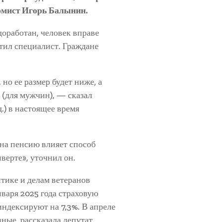
номист Игорь Балынин.
доработан, человек вправе
тил специалист. Граждане
 но ее размер будет ниже, а
т (для мужчин), — сказал
.) в настоящее время
 на пенсию влияет способ
верте», уточнил он.
тике и делам ветеранов
нваря 2025 года страховую
ндексируют на 7,3%. В апреле
ные, рассказала депутат.