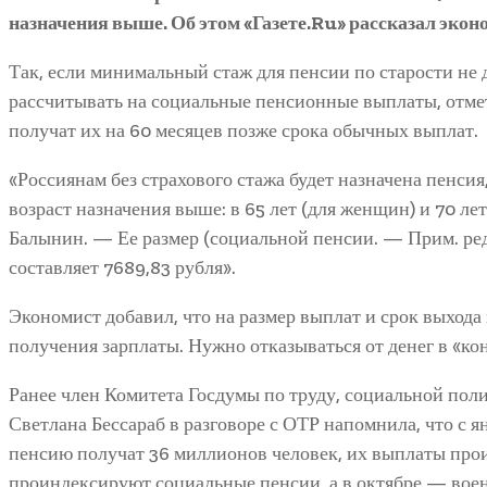
назначения выше. Об этом «Газете.Ru» рассказал эко
Так, если минимальный стаж для пенсии по старости не 
рассчитывать на социальные пенсионные выплаты, отме
получат их на 60 месяцев позже срока обычных выплат.
«Россиянам без страхового стажа будет назначена пенсия,
возраст назначения выше: в 65 лет (для женщин) и 70 ле
Балынин. — Ее размер (социальной пенсии. — Прим. ред
составляет 7689,83 рубля».
Экономист добавил, что на размер выплат и срок выхода
получения зарплаты. Нужно отказываться от денег в «кон
Ранее член Комитета Госдумы по труду, социальной поли
Светлана Бессараб в разговоре с ОТР напомнила, что с я
пенсию получат 36 миллионов человек, их выплаты прои
проиндексируют социальные пенсии, а в октябре — воен