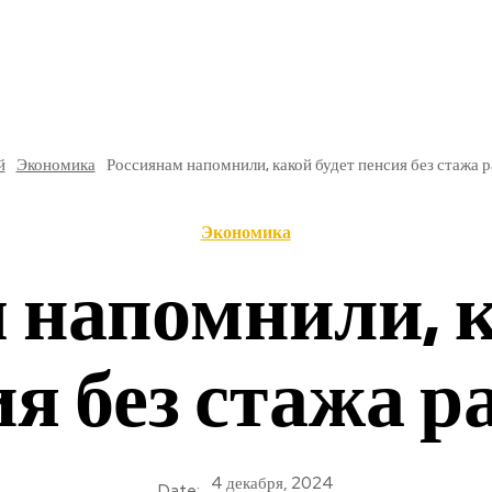
РЕ
В РОССИИ
ОБЩЕСТВО
КУЛЬТУРА
НАУКА
й
Экономика
Россиянам напомнили, какой будет пенсия без стажа 
Экономика
 напомнили, к
ия без стажа р
4 декабря, 2024
Date: