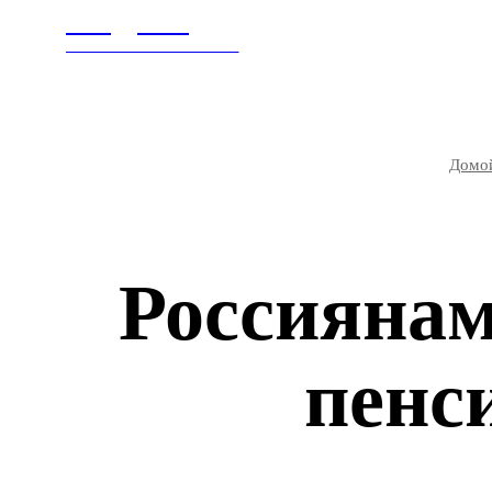
Litegps.ru
ГЛАВНАЯ
В МИ
МИРОВЫЕ НОВОСТИ
Домо
Россиянам
пенс