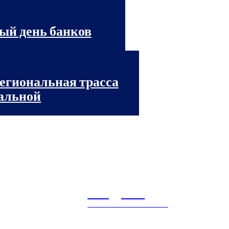
ый день банков
региональная трасса
ральной
Litegps.ru
МИРОВЫЕ НОВОСТИ