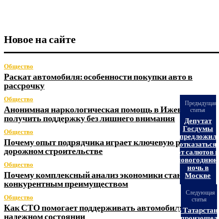
Новое на сайте
Общество
Раскат автомобиля: особенности покупки авто в
рассрочку
Общество
Предыдущая
Анонимная наркологическая помощь в Ижевске: как
статья
получить поддержку без лишнего внимания
Депутат
Госдумы
Общество
предложил
Почему опыт подрядчика играет ключевую роль в
отказаться
дорожном строительстве
от салютов в
новогодню
Общество
ночь в
Почему комплексный анализ экономики становится
Москве
конкурентным преимуществом
Следующая
Общество
статья
Как СТО помогает поддерживать автомобиль в
В Татарстан
надежном состоянии
произошел