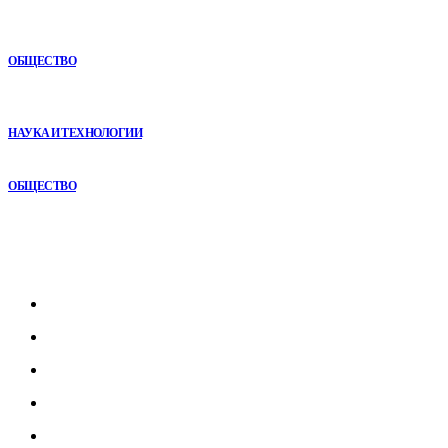
Как СТО помогает поддерживать автомобиль в надежном
состоянии
ОБЩЕСТВО
VR в двигательной реабилитации: почему технология
начинается не с оборудования, а с методики
НАУКА И ТЕХНОЛОГИИ
Раскат автомобиля: особенности покупки авто в рассрочку
ОБЩЕСТВО
Рубрикатор
Главная
В мире
В России
Общество
Культура