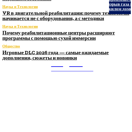
взрыв газа 
Наука и Технологии
жилом дом
VR в двигательной реабилитации: почему технология
начинается не с оборудования, а с методики
Наука и Технологии
Почему реабилитационные центры расширяют
программы с помощью сухой иммерсии
Общество
Игровые DLC 2026 года — самые ожидаемые
дополнения, сюжеты и новинки
Litegps.ru
МИРОВЫЕ НОВОСТИ
О НАС:
Мировые новости.
Все самое важное и интересное за последние сутки в