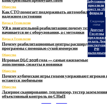
конкурентным преимуществом
Шабутдинов
продлили
Общество
арест до 16
Как СТО помогает поддерживать автомобиль в
февраля
надежном состоянии
Следующая
Наука и Технологии
статья
VR в двигательной реабилитации: почему технология
Депутат
начинается не с оборудования, а с методики
Госдумы
предложил
Наука и Технологии
сделать Ден
Почему реабилитационные центры расширяют
Конституци
программы с помощью сухой иммерсии
РФ
выходным
Общество
Игровые DLC 2026 года — самые ожидаемые
дополнения, сюжеты и новинки
Общество
Почему кубические игры годами удерживают игроков 
остаются любимыми
Общество
Лазерное сканирование, тепловизор, тестер заземления
объективный контроль по СНиП
Litegps.ru
МИРОВЫЕ НОВОСТИ