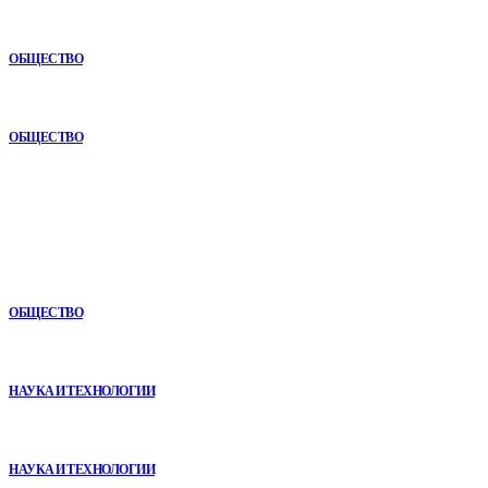
Почему комплексный анализ экономики становится
конкурентным преимуществом
ОБЩЕСТВО
Как СТО помогает поддерживать автомобиль в надежном
состоянии
ОБЩЕСТВО
В топе
Как СТО помогает поддерживать автомобиль в надежном
состоянии
ОБЩЕСТВО
VR в двигательной реабилитации: почему технология
начинается не с оборудования, а с методики
НАУКА И ТЕХНОЛОГИИ
Почему реабилитационные центры расширяют программы с
помощью сухой иммерсии
НАУКА И ТЕХНОЛОГИИ