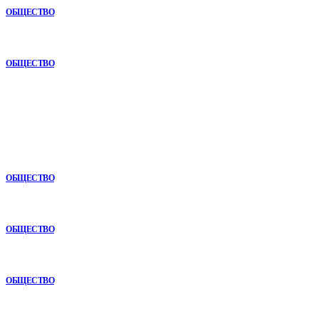
ОБЩЕСТВО
Почему опыт подрядчика играет ключевую роль в дорожном
строительстве
ОБЩЕСТВО
В топе
Как СТО помогает поддерживать автомобиль в надежном
состоянии
ОБЩЕСТВО
Анонимная наркологическая помощь в Ижевске: как получить
поддержку без лишнего внимания
ОБЩЕСТВО
Почему опыт подрядчика играет ключевую роль в дорожном
строительстве
ОБЩЕСТВО