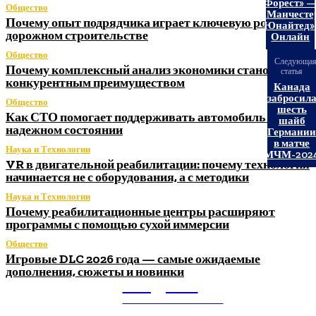
Форест» 
Общество
«Манчесте
Почему опыт подрядчика играет ключевую роль в
Юнайтед»
дорожном строительстве
Онлайн
Общество
Следующа
Почему комплексный анализ экономики становится
статья
конкурентным преимуществом
Канада
забросил
Общество
шесть
Как СТО помогает поддерживать автомобиль в
шайб
надежном состоянии
Германи
в матче
Наука и Технологии
МЧМ-202
VR в двигательной реабилитации: почему технология
начинается не с оборудования, а с методики
Наука и Технологии
Почему реабилитационные центры расширяют
программы с помощью сухой иммерсии
Общество
Игровые DLC 2026 года — самые ожидаемые
дополнения, сюжеты и новинки
Litegps.ru
МИРОВЫЕ НОВОСТИ