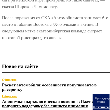
сказал Широков Чемпионату.
После поражения от СКА «Автомобилист» занимает 6-е
место в таблице Востока с 55-ю очками в активе. В
следующем матче екатеринбургская команда сыграет
против
«Трактора»
3-го января.
Новое на сайте
Общество
Раскат автомобиля: особенности покупки авто в
рассрочку
Общество
Предыдуща
Анонимная наркологическая помощь в Ижевске: как
статья
получить поддержку без лишнего внимания
«Ноттинге