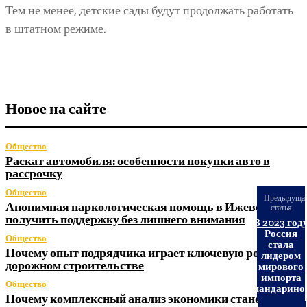
Тем не менее, детские сады будут продолжать работать
в штатном режиме.
Новое на сайте
Общество
Раскат автомобиля: особенности покупки авто в
рассрочку
Общество
Предыдуща
Анонимная наркологическая помощь в Ижевске: как
статья
получить поддержку без лишнего внимания
В 2023 год
Россия
Общество
стала
Почему опыт подрядчика играет ключевую роль в
лидером
дорожном строительстве
мирового
импорта
Общество
мандарино
Почему комплексный анализ экономики становится