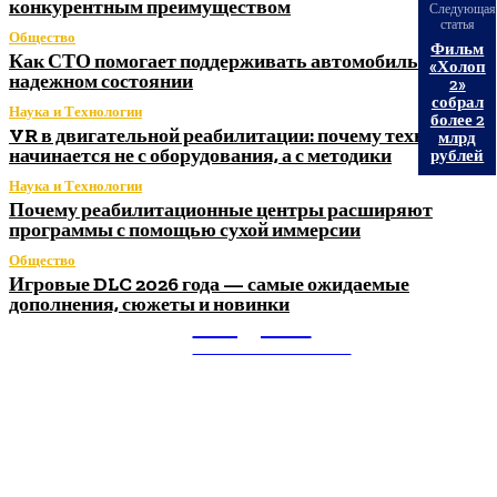
конкурентным преимуществом
Следующая
статья
Общество
Фильм
Как СТО помогает поддерживать автомобиль в
«Холоп
надежном состоянии
2»
собрал
Наука и Технологии
более 2
VR в двигательной реабилитации: почему технология
млрд
начинается не с оборудования, а с методики
рублей
Наука и Технологии
Почему реабилитационные центры расширяют
программы с помощью сухой иммерсии
Общество
Игровые DLC 2026 года — самые ожидаемые
дополнения, сюжеты и новинки
Litegps.ru
МИРОВЫЕ НОВОСТИ
О НАС: