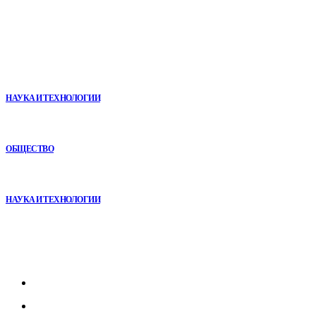
В топе
Почему реабилитационные центры расширяют программы с
помощью сухой иммерсии
НАУКА И ТЕХНОЛОГИИ
Анонимная наркологическая помощь в Ижевске: как получить
поддержку без лишнего внимания
ОБЩЕСТВО
VR в двигательной реабилитации: почему технология
начинается не с оборудования, а с методики
НАУКА И ТЕХНОЛОГИИ
Рубрикатор
Главная
В мире