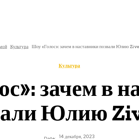
РЕ
В РОССИИ
ОБЩЕСТВО
КУЛЬТУРА
НАУКА
мой
Культура
Шоу «Голос»: зачем в наставники позвали Юлию Zive
Культура
с»: зачем в 
вали Юлию Ziv
14 декабря, 2023
Date: