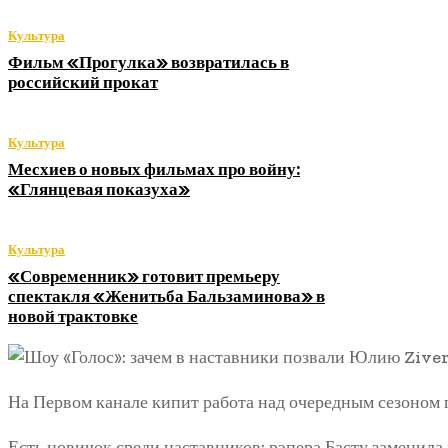
Культура
Фильм «Прогулка» возвратилась в
российский прокат
Культура
Месхиев о новых фильмах про войну:
«Глянцевая показуха»
Культура
«Современник» готовит премьеру
спектакля «Женитьба Бальзаминова» в
новой трактовке
На Первом канале кипит работа над очередным сезоном 
Есть новичок среди наставников: рэпера Басту заменила 