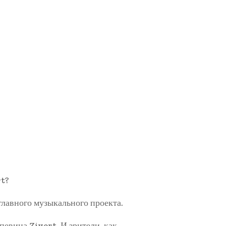
главного музыкального проекта.
певица Zivert. И зрители, как