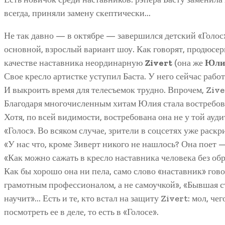
всегда, приняли замену скептически…
Не так давно — в октябре — завершился детский «Голос
основной, взрослый вариант шоу. Как говорят, продюсер
качестве наставника неординарную
Zivert
(она же
Юли
Свое кресло артистке уступил Баста. У него сейчас работ
И выкроить время для телесъемок трудно. Впрочем, Zive
Благодаря многочисленным хитам Юлия стала востребо
Хотя, по всей видимости, востребована она не у той ауд
«Голос». Во всяком случае, зрители в соцсетях уже раск
«У нас что, кроме Зиверт никого не нашлось? Она поет —
«Как можно сажать в кресло наставника человека без о
Как бы хорошо она ни пела, само слово «наставник» гово
грамотным профессионалом, а не самоучкой», «Бывшая 
научит»… Есть и те, кто встал на защиту Zivert: мол, че
посмотреть ее в деле, то есть в «Голосе».