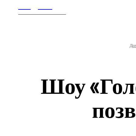
Litegps.ru
ГЛАВНАЯ
В МИ
МИРОВЫЕ НОВОСТИ
До
Шоу «Голо
поз