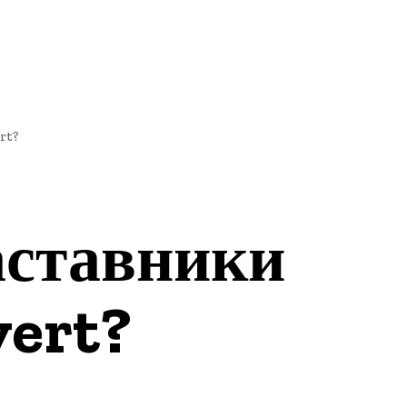
ЭКОНОМИКА
СПОРТ
rt?
наставники
ert?