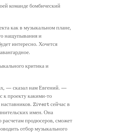
воей команде бомбический
екта как в музыкальном плане,
-то нащупывания и
будет интересно. Хочется
авангардное.
ыкального критика и
ах, — сказал нам Евгений. —
с к проекту какими-то
 наставников. Zivert сейчас в
лнительских имен. Она
по расчетам продюсеров, сможет
роводить отбор музыкального