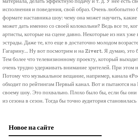
материала, делать эффектную подачу и т. д. У нее есть 
исполнения и поведения, свой образ. Очень любопытно б
формате наставника шоу: чему она может научить, каки
может дать именно со своей колокольни? Ведь все те, ко
артисты, которые на сцене давно. Некоторые из них уже
эстрады. Даже те, кто еще в достаточно молодом возраст
Гагарину… Ну вот посмотрим и на Zivert. Я думаю, это 
Тем более что телевизионному проекту, который выходит
очень трудно удерживать внимание зрителей. При этом 
Потому что музыкальное вещание, например, канала «Ро
обходит по рейтингам Первый канал. Вот и пытаются на
своему шоу. Это похвально. Плохо было бы, если бы они н
из сезона в сезон. Тогда бы точно аудитория становилас
Новое на сайте