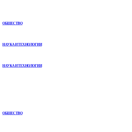
Как СТО помогает поддерживать автомобиль в надежном
состоянии
ОБЩЕСТВО
VR в двигательной реабилитации: почему технология
начинается не с оборудования, а с методики
НАУКА И ТЕХНОЛОГИИ
Почему реабилитационные центры расширяют программы с
помощью сухой иммерсии
НАУКА И ТЕХНОЛОГИИ
В топе
Почему кубические игры годами удерживают игроков и
остаются любимыми
ОБЩЕСТВО
Как СТО помогает поддерживать автомобиль в надежном
состоянии