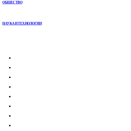
ОБЩЕСТВО
Почему реабилитационные центры расширяют программы с
помощью сухой иммерсии
НАУКА И ТЕХНОЛОГИИ
Рубрикатор
Главная
В мире
В России
Общество
Культура
Наука
Экономика
Спорт