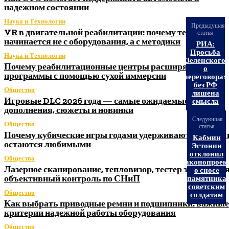
надежном состоянии
Наука и Технологии
Предыдущая
VR в двигательной реабилитации: почему технология
статья
начинается не с оборудования, а с методики
РИА:
Просьба
Наука и Технологии
Зеленского
Почему реабилитационные центры расширяют
о
программы с помощью сухой иммерсии
переговорах
без РФ
Общество
лишена
Игровые DLC 2026 года — самые ожидаемые
смысла
дополнения, сюжеты и новинки
Следующая
Общество
статья
Почему кубические игры годами удерживают игроков 
Кабмин
остаются любимыми
Эстонии
отклонил
Общество
законопроек
Лазерное сканирование, тепловизор, тестер заземления
о сносе
объективный контроль по СНиП
памятника
советским
Общество
солдатам
Как выбрать приводные ремни и подшипники: важные
критерии надежной работы оборудования
Общество