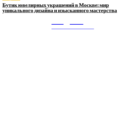
Бутик ювелирных украшений в Москве: мир
уникального дизайна и изысканного мастерства
Litegps.ru
МИРОВЫЕ НОВОСТИ
О НАС:
Мировые новости.
Все самое важное и интересное за последние сутки в
сфере политики, экономики, общества, науки, культуры и
спорта. Самые актуальные новости ежедневно и только
для Вас!
Новое