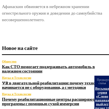
Афанаскин обвиняется в небрежном хранении
огнестрельного оружия и доведении до самоубийства
несовершеннолетнего.
Новое на сайте
Общество
Как СТО помогает поддерживать автомобиль в
надежном состоянии
Наука и Технологии
Предыду
VR в двигательной реабилитации: почему технология
статья
начинается не с оборудования, а с методики
Восьма
серия
Наука и Технологии
«Слово
Почему реабилитационные центры расширяют
пацана
программы с помощью сухой иммерсии
выйдет
позже 2