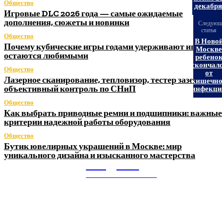
Общество
декабр
Игровые DLC 2026 года — самые ожидаемые
дополнения, сюжеты и новинки
Следующ
статья
Общество
В Ново
Почему кубические игры годами удерживают игроков 
Москв
остаются любимыми
ребено
скончал
Общество
от
Лазерное сканирование, тепловизор, тестер заземления
кишечн
объективный контроль по СНиП
инфекц
Общество
Как выбрать приводные ремни и подшипники: важные
критерии надежной работы оборудования
Общество
Бутик ювелирных украшений в Москве: мир
уникального дизайна и изысканного мастерства
Litegps.ru
МИРОВЫЕ НОВОСТИ