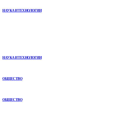
помощью сухой иммерсии
НАУКА И ТЕХНОЛОГИИ
В топе
Почему реабилитационные центры расширяют программы с
помощью сухой иммерсии
НАУКА И ТЕХНОЛОГИИ
Игровые DLC 2026 года — самые ожидаемые дополнения,
сюжеты и новинки
ОБЩЕСТВО
Как СТО помогает поддерживать автомобиль в надежном
состоянии
ОБЩЕСТВО
Рубрикатор