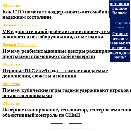
история о
Общество
Галине
Как СТО помогает поддерживать автомобиль в
Волчек
надежном состоянии
Следующая
Наука и Технологии
статья
VR в двигательной реабилитации: почему технология
Старые
начинается не с оборудования, а с методики
песни о
главном: чт
Наука и Технологии
смотреть в
Почему реабилитационные центры расширяют
новогодню
программы с помощью сухой иммерсии
ночь?
Общество
Игровые DLC 2026 года — самые ожидаемые
дополнения, сюжеты и новинки
Общество
Почему кубические игры годами удерживают игроков 
остаются любимыми
Общество
Лазерное сканирование, тепловизор, тестер заземления
объективный контроль по СНиП
Litegps.ru
МИРОВЫЕ НОВОСТИ