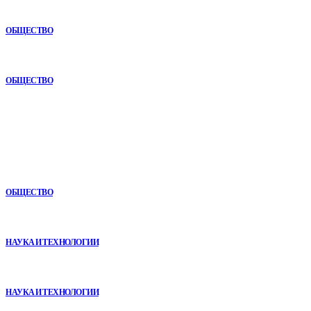
Почему комплексный анализ экономики становится
конкурентным преимуществом
ОБЩЕСТВО
Как СТО помогает поддерживать автомобиль в надежном
состоянии
ОБЩЕСТВО
В топе
Почему комплексный анализ экономики становится
конкурентным преимуществом
ОБЩЕСТВО
Почему реабилитационные центры расширяют программы с
помощью сухой иммерсии
НАУКА И ТЕХНОЛОГИИ
VR в двигательной реабилитации: почему технология
начинается не с оборудования, а с методики
НАУКА И ТЕХНОЛОГИИ