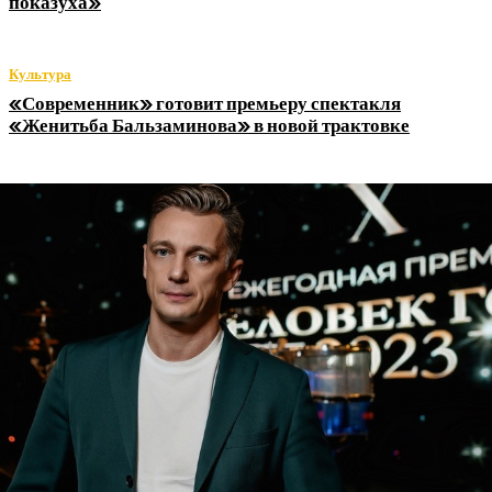
показуха»
Культура
«Современник» готовит премьеру спектакля
«Женитьба Бальзаминова» в новой трактовке