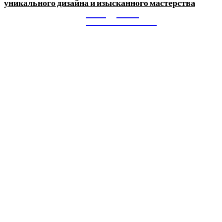
уникального дизайна и изысканного мастерства
Litegps.ru
МИРОВЫЕ НОВОСТИ
О НАС:
Мировые новости.
Все самое важное и интересное за последние сутки в
сфере политики, экономики, общества, науки, культуры и
спорта. Самые актуальные новости ежедневно и только
для Вас!
Новое
Как СТО помогает поддерживать автомобиль в надежном