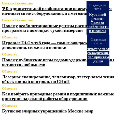
Наука и Технологии
Предыдущая
VR в двигательной реабилитации: почему технология
статья
начинается не с оборудования, а с методики
Кузовной
ремонт
Наука и Технологии
Ravon:
Почему реабилитационные центры расширяют
особенности
программы с помощью сухой иммерсии
и нюансы
Общество
Следующая
Игровые DLC 2026 года — самые ожидаемые
статья
дополнения, сюжеты и новинки
Психотерапевты:
Путеводители по
Общество
лабиринтам
Почему кубические игры годами удерживают игроков 
души
остаются любимыми
Общество
Лазерное сканирование, тепловизор, тестер заземления
объективный контроль по СНиП
Общество
Как выбрать приводные ремни и подшипники: важные
критерии надежной работы оборудования
Общество
Бутик ювелирных украшений в Москве: мир