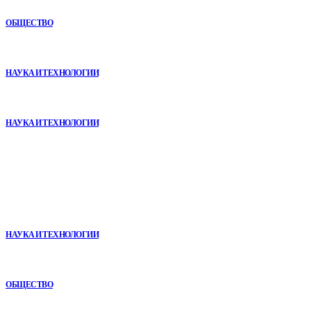
состоянии
ОБЩЕСТВО
VR в двигательной реабилитации: почему технология
начинается не с оборудования, а с методики
НАУКА И ТЕХНОЛОГИИ
Почему реабилитационные центры расширяют программы с
помощью сухой иммерсии
НАУКА И ТЕХНОЛОГИИ
В топе
Почему реабилитационные центры расширяют программы с
помощью сухой иммерсии
НАУКА И ТЕХНОЛОГИИ
Почему кубические игры годами удерживают игроков и
остаются любимыми
ОБЩЕСТВО
Игровые DLC 2026 года — самые ожидаемые дополнения,