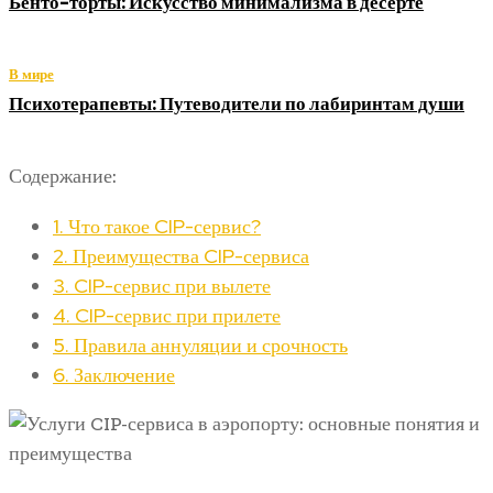
Бенто-торты: Искусство минимализма в десерте
В мире
Психотерапевты: Путеводители по лабиринтам души
Содержание:
1.
Что такое CIP-сервис?
2.
Преимущества CIP-сервиса
3.
CIP-сервис при вылете
4.
CIP-сервис при прилете
5.
Правила аннуляции и срочность
6.
Заключение