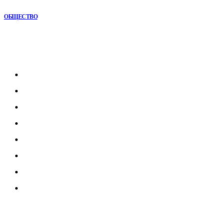
сюжеты и новинки
ОБЩЕСТВО
Рубрикатор
Главная
В мире
В России
Общество
Культура
Наука
Экономика
Спорт
© 2023 Litegps.ru. Все права защищены.