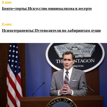
В мире
Бенто-торты: Искусство минимализма в десерте
В мире
Психотерапевты: Путеводители по лабиринтам души