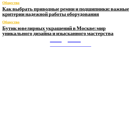
Общество
Как выбрать приводные ремни и подшипники: важные
критерии надежной работы оборудования
Общество
Бутик ювелирных украшений в Москве: мир
уникального дизайна и изысканного мастерства
Litegps.ru
МИРОВЫЕ НОВОСТИ
О НАС:
Мировые новости.
Все самое важное и интересное за последние сутки в
сфере политики, экономики, общества, науки, культуры и
спорта. Самые актуальные новости ежедневно и только
для Вас!