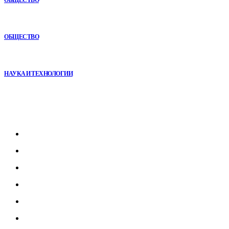
Почему кубические игры годами удерживают игроков и
остаются любимыми
ОБЩЕСТВО
Почему реабилитационные центры расширяют программы с
помощью сухой иммерсии
НАУКА И ТЕХНОЛОГИИ
Рубрикатор
Главная
В мире
В России
Общество
Культура
Наука