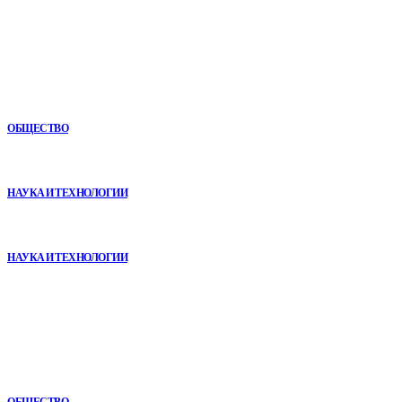
Новое
Как СТО помогает поддерживать автомобиль в надежном
состоянии
ОБЩЕСТВО
VR в двигательной реабилитации: почему технология
начинается не с оборудования, а с методики
НАУКА И ТЕХНОЛОГИИ
Почему реабилитационные центры расширяют программы с
помощью сухой иммерсии
НАУКА И ТЕХНОЛОГИИ
В топе
Как СТО помогает поддерживать автомобиль в надежном
состоянии
ОБЩЕСТВО