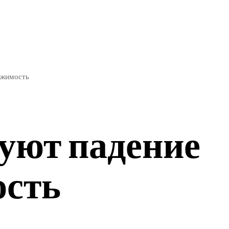
ЭКОНОМИКА
СПОРТ
ижимость
уют падение
ость