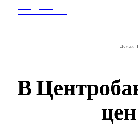
Litegps.ru
ГЛАВНАЯ
В МИ
МИРОВЫЕ НОВОСТИ
Домой
В Центроба
цен