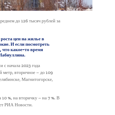
реднем до 126 тысяч рублей за
роста цен на жилье в
окие. И если посмотреть
, что какое-то время
 Набиуллина.
 с начала 2023 года
й метр, вторичное – до 109
елябинске, Магнитогорске,
10 %, на вторичку – на 7 %. В
ает РИА Новости.