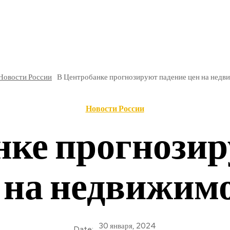
РЕ
В РОССИИ
ОБЩЕСТВО
КУЛЬТУРА
НАУКА
Новости России
В Центробанке прогнозируют падение цен на недв
Новости России
нке прогнозир
 на недвижим
30 января, 2024
Date: