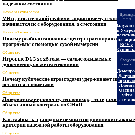
надежном состоянии
Наука и Технологии
Предыду
VR в двигательной реабилитации: почему технология
статья
начинается не с оборудования, а с методики
Залужны
и Умеро
Наука и Технологии
посетил
Почему реабилитационные центры расширяют
позици
программы с помощью сухой иммерсии
ВСУ у
Купянск
Общество
Игровые DLC 2026 года — самые ожидаемые
Следующ
дополнения, сюжеты и новинки
статья
Демокра
Общество
Делузи
Почему кубические игры годами удерживают игроков 
призва
остаются любимыми
Ллойда
Остина
Общество
уйти
Лазерное сканирование, тепловизор, тестер заземления
в отстав
объективный контроль по СНиП
Общество
Как выбрать приводные ремни и подшипники: важные
критерии надежной работы оборудования
Общество