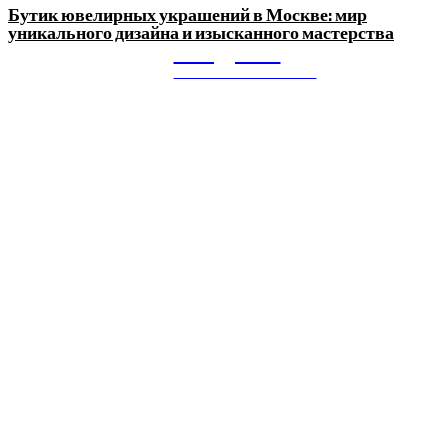
Бутик ювелирных украшений в Москве: мир
уникального дизайна и изысканного мастерства
Litegps.ru
МИРОВЫЕ НОВОСТИ
О НАС:
Мировые новости.
Все самое важное и интересное за последние сутки в
сфере политики, экономики, общества, науки, культуры и
спорта. Самые актуальные новости ежедневно и только
для Вас!
Новое