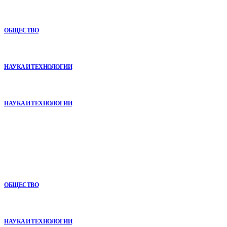
Как СТО помогает поддерживать автомобиль в надежном
состоянии
ОБЩЕСТВО
VR в двигательной реабилитации: почему технология
начинается не с оборудования, а с методики
НАУКА И ТЕХНОЛОГИИ
Почему реабилитационные центры расширяют программы с
помощью сухой иммерсии
НАУКА И ТЕХНОЛОГИИ
В топе
Как СТО помогает поддерживать автомобиль в надежном
состоянии
ОБЩЕСТВО
VR в двигательной реабилитации: почему технология
начинается не с оборудования, а с методики
НАУКА И ТЕХНОЛОГИИ