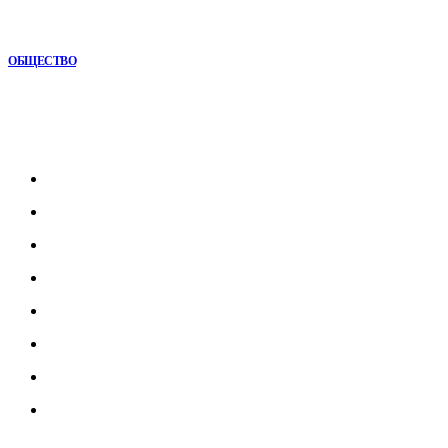
Игровые DLC 2026 года — самые ожидаемые дополнения,
сюжеты и новинки
ОБЩЕСТВО
Рубрикатор
Главная
В мире
В России
Общество
Культура
Наука
Экономика
Спорт