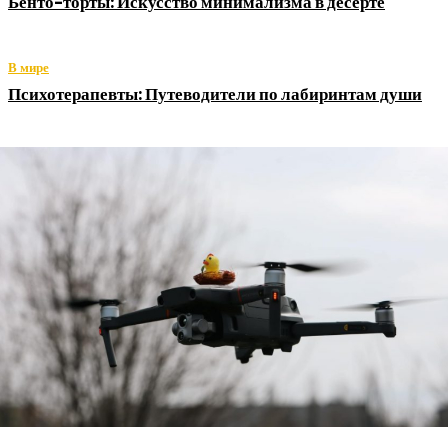
Бенто-торты: Искусство минимализма в десерте
В мире
Психотерапевты: Путеводители по лабиринтам души