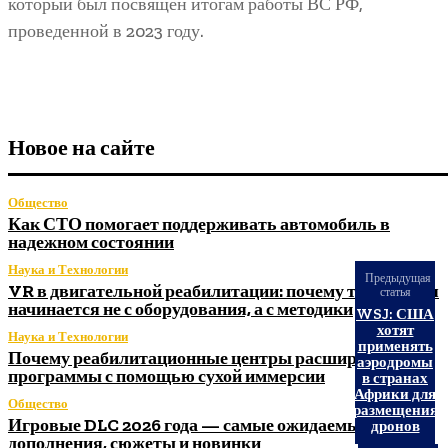
который был посвящен итогам работы ВС РФ,
проведенной в 2023 году.
Новое на сайте
Общество
Как СТО помогает поддерживать автомобиль в
надежном состоянии
Наука и Технологии
Предыдущая
VR в двигательной реабилитации: почему технология
статья
начинается не с оборудования, а с методики
WSJ: США
хотят
Наука и Технологии
применять
Почему реабилитационные центры расширяют
аэродромы
программы с помощью сухой иммерсии
в странах
Африки для
Общество
размещения
Игровые DLC 2026 года — самые ожидаемые
дронов
дополнения, сюжеты и новинки