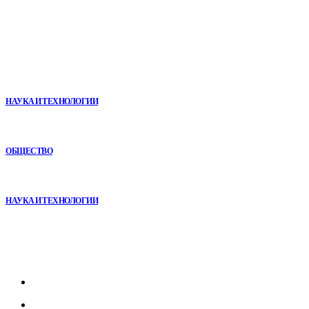
В топе
Почему реабилитационные центры расширяют программы с
помощью сухой иммерсии
НАУКА И ТЕХНОЛОГИИ
Почему кубические игры годами удерживают игроков и
остаются любимыми
ОБЩЕСТВО
VR в двигательной реабилитации: почему технология
начинается не с оборудования, а с методики
НАУКА И ТЕХНОЛОГИИ
Рубрикатор
Главная
В мире