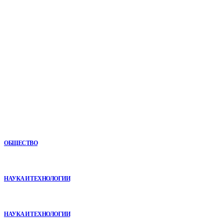
Мировые новости.
Все самое важное и интересное за последние сутки в
сфере политики, экономики, общества, науки, культуры и
спорта. Самые актуальные новости ежедневно и только
для Вас!
Новое
Как СТО помогает поддерживать автомобиль в надежном
состоянии
ОБЩЕСТВО
VR в двигательной реабилитации: почему технология
начинается не с оборудования, а с методики
НАУКА И ТЕХНОЛОГИИ
Почему реабилитационные центры расширяют программы с
помощью сухой иммерсии
НАУКА И ТЕХНОЛОГИИ