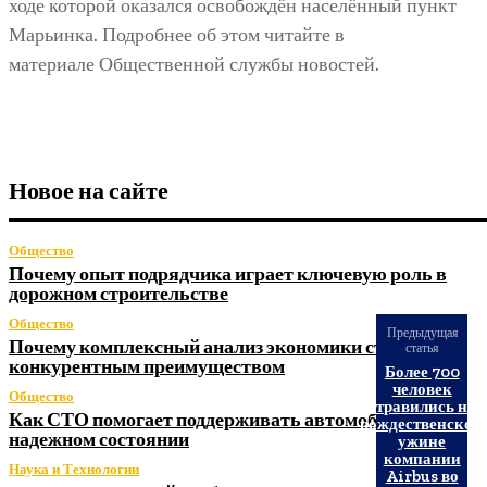
ходе которой оказался освобождён населённый пункт
Марьинка. Подробнее об этом читайте в
материале Общественной службы новостей.
Новое на сайте
Общество
Почему опыт подрядчика играет ключевую роль в
дорожном строительстве
Общество
Предыдущая
Почему комплексный анализ экономики становится
статья
конкурентным преимуществом
Более 700
человек
Общество
отравились на
Как СТО помогает поддерживать автомобиль в
рождественском
надежном состоянии
ужине
компании
Наука и Технологии
Airbus во