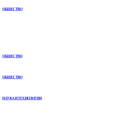
состоянии
ОБЩЕСТВО
В топе
Почему опыт подрядчика играет ключевую роль в дорожном
строительстве
ОБЩЕСТВО
Почему комплексный анализ экономики становится
конкурентным преимуществом
ОБЩЕСТВО
VR в двигательной реабилитации: почему технология
начинается не с оборудования, а с методики
НАУКА И ТЕХНОЛОГИИ
Рубрикатор