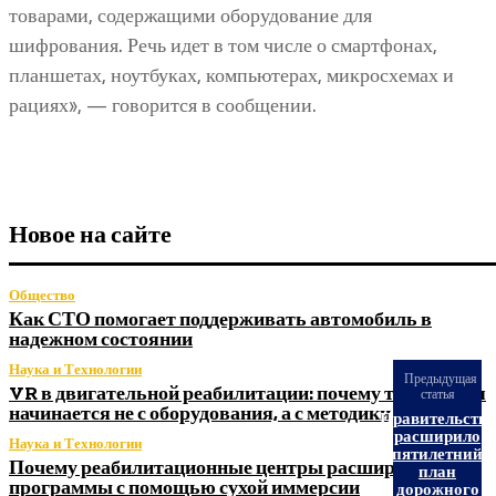
товарами, содержащими оборудование для
шифрования. Речь идет в том числе о смартфонах,
планшетах, ноутбуках, компьютерах, микросхемах и
рациях», — говорится в сообщении.
Новое на сайте
Общество
Как СТО помогает поддерживать автомобиль в
надежном состоянии
Наука и Технологии
Предыдущая
VR в двигательной реабилитации: почему технология
статья
начинается не с оборудования, а с методики
Правительство
расширило
Наука и Технологии
пятилетний
Почему реабилитационные центры расширяют
план
программы с помощью сухой иммерсии
дорожного