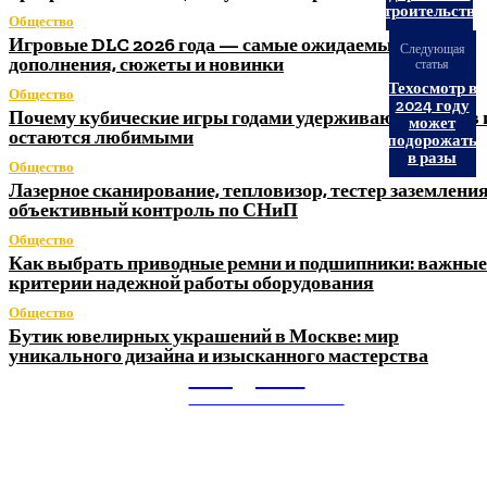
строительства
Общество
Игровые DLC 2026 года — самые ожидаемые
Следующая
дополнения, сюжеты и новинки
статья
Техосмотр в
Общество
2024 году
Почему кубические игры годами удерживают игроков 
может
остаются любимыми
подорожать
в разы
Общество
Лазерное сканирование, тепловизор, тестер заземления
объективный контроль по СНиП
Общество
Как выбрать приводные ремни и подшипники: важные
критерии надежной работы оборудования
Общество
Бутик ювелирных украшений в Москве: мир
уникального дизайна и изысканного мастерства
Litegps.ru
МИРОВЫЕ НОВОСТИ