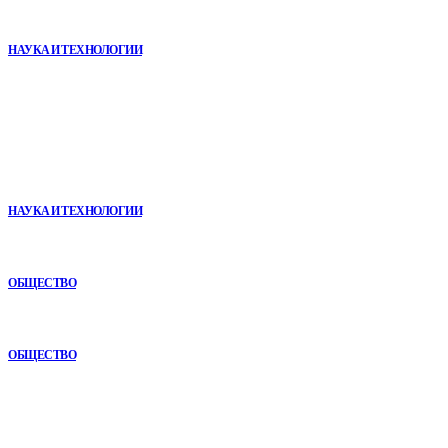
Почему реабилитационные центры расширяют программы с
помощью сухой иммерсии
НАУКА И ТЕХНОЛОГИИ
В топе
Почему реабилитационные центры расширяют программы с
помощью сухой иммерсии
НАУКА И ТЕХНОЛОГИИ
Игровые DLC 2026 года — самые ожидаемые дополнения,
сюжеты и новинки
ОБЩЕСТВО
Почему кубические игры годами удерживают игроков и
остаются любимыми
ОБЩЕСТВО
Рубрикатор