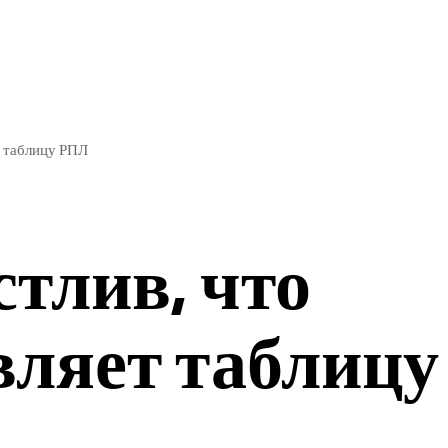
ЭКОНОМИКА
СПОРТ
т таблицу РПЛ
стлив, что
вляет таблицу