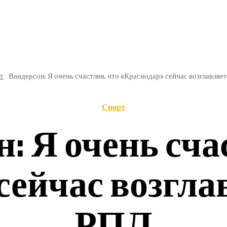
РЕ
В РОССИИ
ОБЩЕСТВО
КУЛЬТУРА
НАУКА
т
Вандерсон: Я очень счастлив, что «Краснодар» сейчас возглавляе
Спорт
: Я очень сча
сейчас возгла
РПЛ