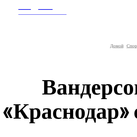
Litegps.ru
ГЛАВНАЯ
В МИ
МИРОВЫЕ НОВОСТИ
Домой
Спор
Вандерсон
«Краснодар» 