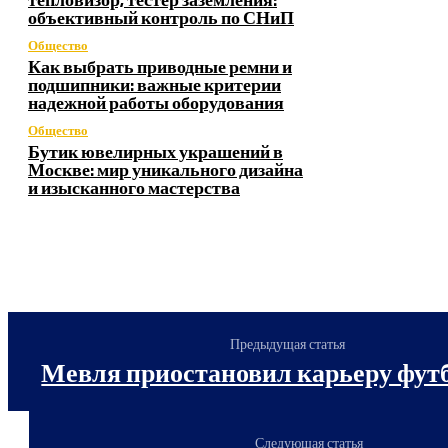
объективный контроль по СНиП
Общество
Как выбрать приводные ремни и
подшипники: важные критерии
надежной работы оборудования
Общество
Бутик ювелирных украшений в
Москве: мир уникального дизайна
и изысканного мастерства
Предыдущая статья
Мевля приостановил карьеру фут
Следующая статья