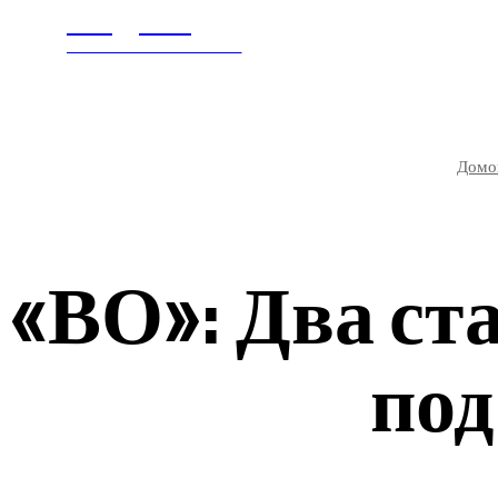
Litegps.ru
ГЛАВНАЯ
В МИ
МИРОВЫЕ НОВОСТИ
Домо
«ВО»: Два с
под