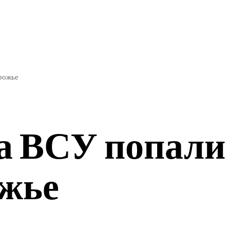
ЭКОНОМИКА
СПОРТ
рожье
а ВСУ попали
ожье