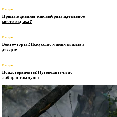
В мире
Прямые диваны: как выбрать идеальное
место отдыха?
В мире
Бенто-торты: Искусство минимализма в
десерте
В мире
Психотерапевты: Путеводители по
лабиринтам души