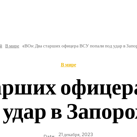
РЕ
В РОССИИ
ОБЩЕСТВО
КУЛЬТУРА
НАУКА
й
В мире
«ВО»: Два старших офицера ВСУ попали под удар в Запо
В мире
тарших офицер
 удар в Запор
21 декабря, 2023
Date: