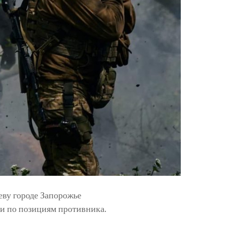
еву городе Запорожье
и по позициям противника.