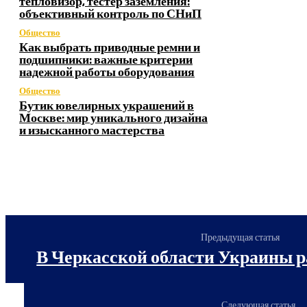
тепловизор, тестер заземления:
объективный контроль по СНиП
Общество
Как выбрать приводные ремни и
подшипники: важные критерии
надежной работы оборудования
Общество
Бутик ювелирных украшений в
Москве: мир уникального дизайна
и изысканного мастерства
Предыдущая статья
В Черкасской области Украины 
Следующая статья