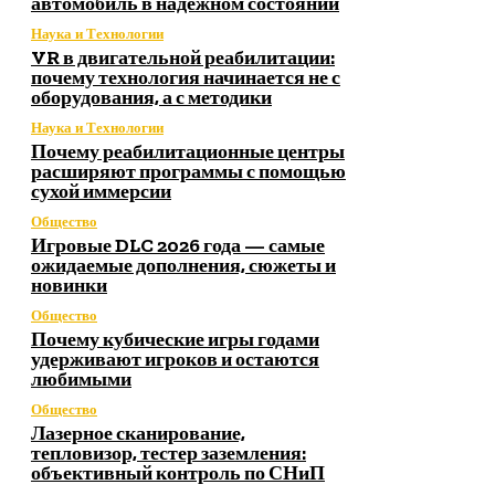
автомобиль в надежном состоянии
Наука и Технологии
VR в двигательной реабилитации:
почему технология начинается не с
оборудования, а с методики
Наука и Технологии
Почему реабилитационные центры
расширяют программы с помощью
сухой иммерсии
Общество
Игровые DLC 2026 года — самые
ожидаемые дополнения, сюжеты и
новинки
Общество
Почему кубические игры годами
удерживают игроков и остаются
любимыми
Общество
Лазерное сканирование,
тепловизор, тестер заземления:
объективный контроль по СНиП