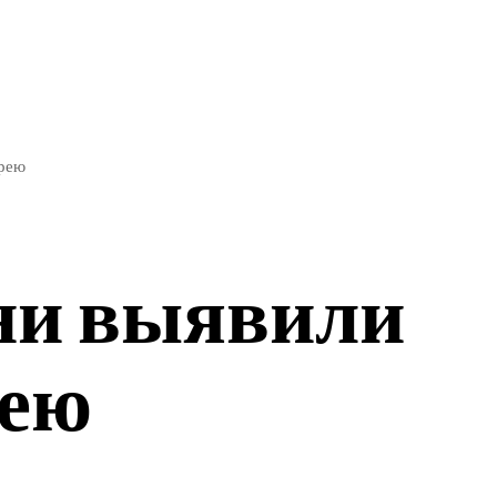
ЭКОНОМИКА
СПОРТ
орею
ени выявили
рею