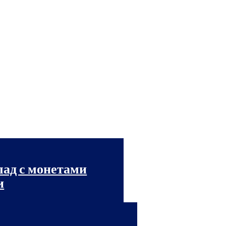
лад с монетами
и