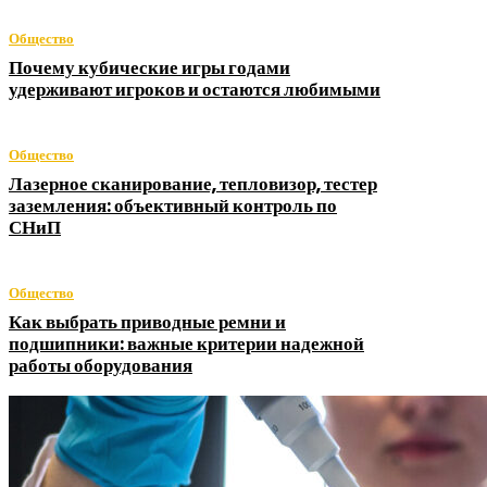
Общество
Почему кубические игры годами
удерживают игроков и остаются любимыми
Общество
Лазерное сканирование, тепловизор, тестер
заземления: объективный контроль по
СНиП
Общество
Как выбрать приводные ремни и
подшипники: важные критерии надежной
работы оборудования