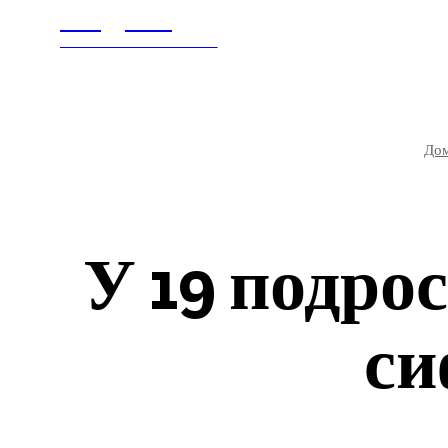
Litegps.ru
ГЛАВНАЯ
В МИ
МИРОВЫЕ НОВОСТИ
До
У 19 подро
си