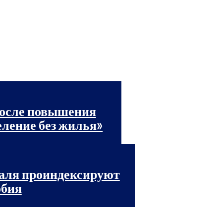
после повышения
селение без жилья»
раля проиндексируют
обия