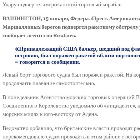
Удару подвергся американский торговый корабль
ВАШИНГТОН, 15 января, ФедералПресс. Американское
Маршалловых берегов подвергся ракетному обстрелу у
сообщает агентство Reuters.
«Принадлежащий США балкер, шедший под фл
островов, был поражен ракетой вблизи портовог
– говорится в сообщении.
Левый борт торгового судна был поражен ракетой. На кор
продолжить плавание самостоятельно.
В понедельник Агентство морских торговых операций
Соединенного Королевства уведомило об «инциденте», 
морских милях к юго-востоку от Адена.
Ведомство добавило, что британские власти проводят р
порекомендовало судам проходить в этом районе с осто