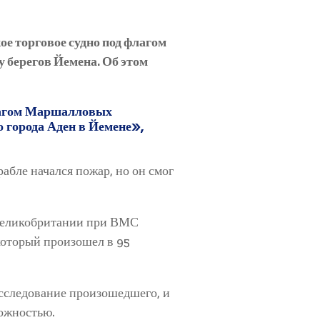
 торговое судно под флагом
 берегов Йемена. Об этом
агом Маршалловых
о города Аден в Йемене»,
абле начался пожар, но он смог
 Великобритании при ВМС
который произошел в 95
асследование произошедшего, и
рожностью.