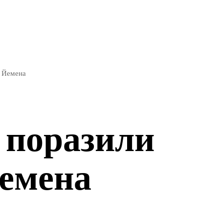
ЭКОНОМИКА
СПОРТ
в Йемена
 поразили
Йемена