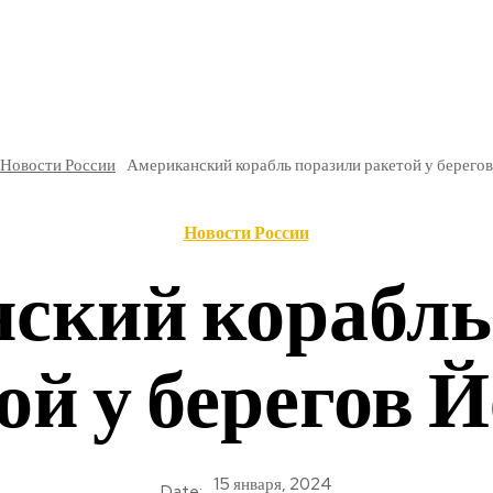
РЕ
В РОССИИ
ОБЩЕСТВО
КУЛЬТУРА
НАУКА
Новости России
Американский корабль поразили ракетой у берего
Новости России
ский корабль
ой у берегов 
15 января, 2024
Date: