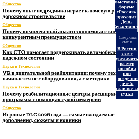
выставке-
Общество
форуме
Почему опыт подрядчика играет ключевую роль в
«Россия»
дорожном строительстве
проходит
День
Общество
Севастопол
Почему комплексный анализ экономики становится
конкурентным преимуществом
Следующая
статья
Общество
В России
Как СТО помогает поддерживать автомобиль в
хотят
надежном состоянии
увеличить
размер
Наука и Технологии
пособия
VR в двигательной реабилитации: почему технология
при
начинается не с оборудования, а с методики
рождении
детей:
Наука и Технологии
главное за
Почему реабилитационные центры расширяют
сутки
программы с помощью сухой иммерсии
Общество
Игровые DLC 2026 года — самые ожидаемые
дополнения, сюжеты и новинки
Litegps.ru