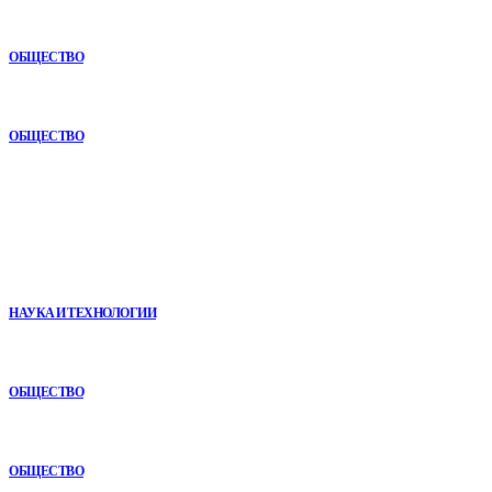
Анонимная наркологическая помощь в Ижевске: как получить
поддержку без лишнего внимания
ОБЩЕСТВО
Почему опыт подрядчика играет ключевую роль в дорожном
строительстве
ОБЩЕСТВО
В топе
Почему реабилитационные центры расширяют программы с
помощью сухой иммерсии
НАУКА И ТЕХНОЛОГИИ
Почему опыт подрядчика играет ключевую роль в дорожном
строительстве
ОБЩЕСТВО
Как СТО помогает поддерживать автомобиль в надежном
состоянии
ОБЩЕСТВО