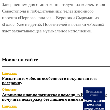
Завершением дня станет концерт лучших коллективов
Севастополя и победительницы телевизионного
проекта «Первого канала» – Вероники Сыромли из
«Голос. Уже не дети». Посетителей выставки «Россия»
ждет захватывающее музыкальное исполнение.
Новое на сайте
Общество
Раскат автомобиля: особенности покупки авто в
рассрочку
Общество
Предыдущая
Анонимная наркологическая помощь в Ижевске: как
статья
получить поддержку без лишнего внимания
Более 1,3 млн
россиян
Общество
поддержали