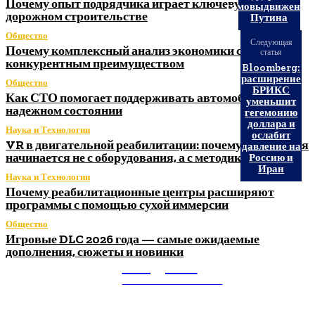
Почему опыт подрядчика играет ключевую роль в
самовыдвижение
дорожном строительстве
Путина
Общество
Следующая
Почему комплексный анализ экономики становится
статья
конкурентным преимуществом
Bloomberg:
расширение
Общество
БРИКС
Как СТО помогает поддерживать автомобиль в
уменьшит
надежном состоянии
гегемонию
доллара и
Наука и Технологии
ослабит
VR в двигательной реабилитации: почему технология
давление на
начинается не с оборудования, а с методики
Россию и
Иран
Наука и Технологии
Почему реабилитационные центры расширяют
программы с помощью сухой иммерсии
Общество
Игровые DLC 2026 года — самые ожидаемые
дополнения, сюжеты и новинки
Litegps.ru
МИРОВЫЕ НОВОСТИ