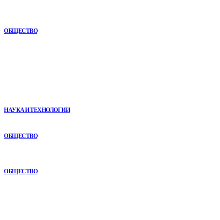
Почему опыт подрядчика играет ключевую роль в дорожном
строительстве
ОБЩЕСТВО
В топе
VR в двигательной реабилитации: почему технология
начинается не с оборудования, а с методики
НАУКА И ТЕХНОЛОГИИ
Раскат автомобиля: особенности покупки авто в рассрочку
ОБЩЕСТВО
Анонимная наркологическая помощь в Ижевске: как получить
поддержку без лишнего внимания
ОБЩЕСТВО
Рубрикатор