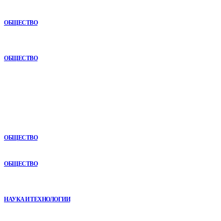
Анонимная наркологическая помощь в Ижевске: как получить
поддержку без лишнего внимания
ОБЩЕСТВО
Почему опыт подрядчика играет ключевую роль в дорожном
строительстве
ОБЩЕСТВО
В топе
Почему комплексный анализ экономики становится
конкурентным преимуществом
ОБЩЕСТВО
Раскат автомобиля: особенности покупки авто в рассрочку
ОБЩЕСТВО
VR в двигательной реабилитации: почему технология
начинается не с оборудования, а с методики
НАУКА И ТЕХНОЛОГИИ