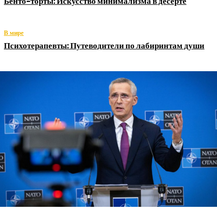
Бенто-торты: Искусство минимализма в десерте
В мире
Психотерапевты: Путеводители по лабиринтам души