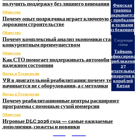
получить поддержку без лишнего внимания
Финская
граница
Общество
закрывается
Почему опыт подрядчика играет ключевую роль в
с пробками
дорожном строительстве
и толпами
из беженцев
Общество
Почему комплексный анализ экономики становится
Следующая
конкурентным преимуществом
статья
Тайвань
Общество
зафиксирова
Как СТО помогает поддерживать автомобиль в
приближени
надежном состоянии
27
летательных
Наука и Технологии
аппаратов и 
VR в двигательной реабилитации: почему технология
кораблей
начинается не с оборудования, а с методики
Китая
Наука и Технологии
Почему реабилитационные центры расширяют
программы с помощью сухой иммерсии
Общество
Игровые DLC 2026 года — самые ожидаемые
дополнения, сюжеты и новинки
Litegps.ru