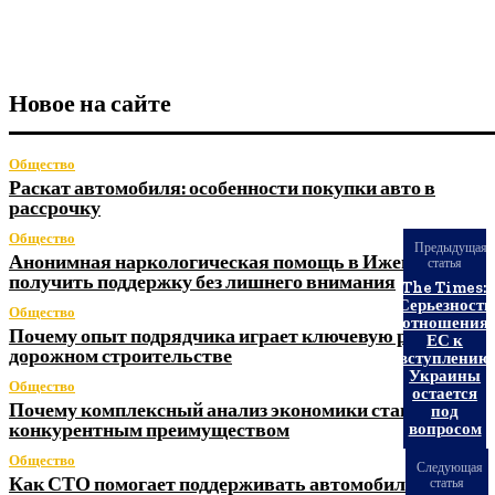
Новое на сайте
Общество
Раскат автомобиля: особенности покупки авто в
рассрочку
Общество
Предыдущая
Анонимная наркологическая помощь в Ижевске: как
статья
получить поддержку без лишнего внимания
The Times:
Серьезность
Общество
отношения
Почему опыт подрядчика играет ключевую роль в
ЕС к
дорожном строительстве
вступлению
Украины
Общество
остается
Почему комплексный анализ экономики становится
под
конкурентным преимуществом
вопросом
Общество
Следующая
Как СТО помогает поддерживать автомобиль в
статья