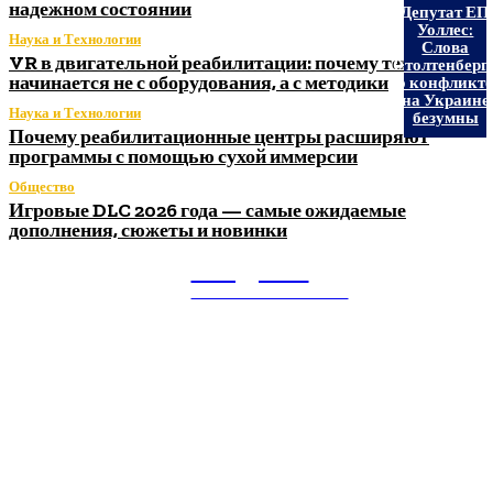
надежном состоянии
Депутат ЕП
Уоллес:
Наука и Технологии
Слова
VR в двигательной реабилитации: почему технология
Столтенберг
начинается не с оборудования, а с методики
о конфликт
на Украине
Наука и Технологии
безумны
Почему реабилитационные центры расширяют
программы с помощью сухой иммерсии
Общество
Игровые DLC 2026 года — самые ожидаемые
дополнения, сюжеты и новинки
Litegps.ru
МИРОВЫЕ НОВОСТИ
О НАС:
Мировые новости.