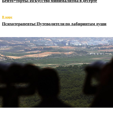
Бенто-торты: Искусство минимализма в десерте
В мире
Психотерапевты: Путеводители по лабиринтам души