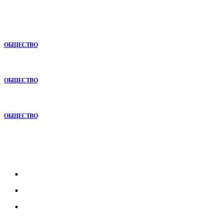
Анонимная наркологическая помощь в Ижевске: как получить
поддержку без лишнего внимания
ОБЩЕСТВО
Почему комплексный анализ экономики становится
конкурентным преимуществом
ОБЩЕСТВО
Почему опыт подрядчика играет ключевую роль в дорожном
строительстве
ОБЩЕСТВО
Рубрикатор
Главная
В мире
В России