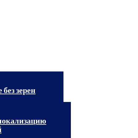
 без зерен
 локализацию
й