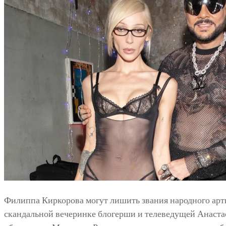
Филиппа Киркорова могут лишить звания народного арти
скандальной вечеринке блогерши и телеведущей Анаст