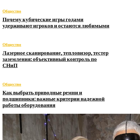
Общество
Почему кубические игры годами
удерживают игроков и остаются любимыми
Общество
Лазерное сканирование, тепловизор, тестер
заземления: объективный контроль по
СНиП
Общество
Как выбрать приводные ремни и
подшипники: важные критерии надежной
работы оборудования