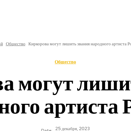
РЕ
В РОССИИ
ОБЩЕСТВО
КУЛЬТУРА
НАУКА
ой
Общество
Киркорова могут лишить звания народного артиста Р
Общество
а могут лиши
ного артиста 
25 декабря, 2023
Date: