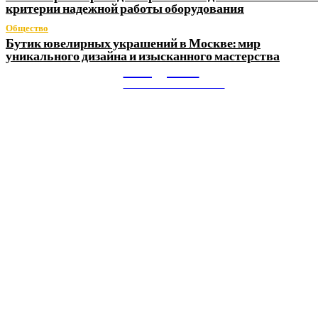
критерии надежной работы оборудования
Общество
Бутик ювелирных украшений в Москве: мир
уникального дизайна и изысканного мастерства
Litegps.ru
МИРОВЫЕ НОВОСТИ
О НАС:
Мировые новости.
Все самое важное и интересное за последние сутки в
сфере политики, экономики, общества, науки, культуры и
спорта. Самые актуальные новости ежедневно и только
для Вас!