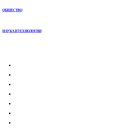
остаются любимыми
ОБЩЕСТВО
Почему реабилитационные центры расширяют программы с
помощью сухой иммерсии
НАУКА И ТЕХНОЛОГИИ
Рубрикатор
Главная
В мире
В России
Общество
Культура
Наука
Экономика