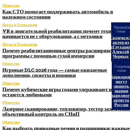
Общество
Как СТО помогает поддерживать автомобиль в
надежном состоянии
Наука и Технологии
Предыдущ
VR в двигательной реабилитации: почему технология
статья
начинается не с оборудования, а с методики
Скончалс
актер из
Наука и Технологии
«Глухаря
Почему реабилитационные центры расширяют
Алексей
программы с помощью сухой иммерсии
Черных
Общество
Следующ
Игровые DLC 2026 года — самые ожидаемые
статья
дополнения, сюжеты и новинки
Киркоро
могут
Общество
лишить
Почему кубические игры годами удерживают игроков 
звания
остаются любимыми
народног
артиста
Общество
России
Лазерное сканирование, тепловизор, тестер заземления
объективный контроль по СНиП
Общество
Как выбрать приводные ремни и подшипники: важные