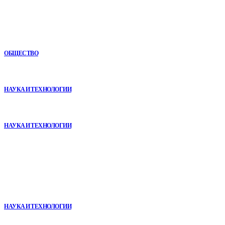
Новое
Как СТО помогает поддерживать автомобиль в надежном
состоянии
ОБЩЕСТВО
VR в двигательной реабилитации: почему технология
начинается не с оборудования, а с методики
НАУКА И ТЕХНОЛОГИИ
Почему реабилитационные центры расширяют программы с
помощью сухой иммерсии
НАУКА И ТЕХНОЛОГИИ
В топе
VR в двигательной реабилитации: почему технология
начинается не с оборудования, а с методики
НАУКА И ТЕХНОЛОГИИ
Почему кубические игры годами удерживают игроков и