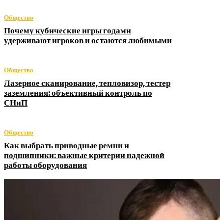
Общество
Почему кубические игры годами
удерживают игроков и остаются любимыми
Общество
Лазерное сканирование, тепловизор, тестер
заземления: объективный контроль по
СНиП
Общество
Как выбрать приводные ремни и
подшипники: важные критерии надежной
работы оборудования