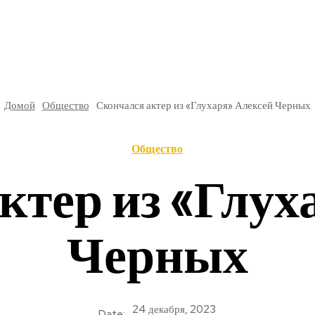
РЕ
В РОССИИ
ОБЩЕСТВО
КУЛЬТУРА
НАУКА
Домой
Общество
Скончался актер из «Глухаря» Алексей Черных
Общество
ктер из «Глух
Черных
24 декабря, 2023
Date: