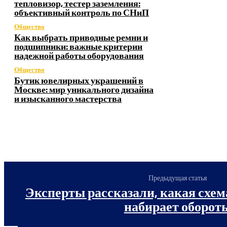
тепловизор, тестер заземления:
объективный контроль по СНиП
Общество
Как выбрать приводные ремни и
подшипники: важные критерии
надежной работы оборудования
Общество
Бутик ювелирных украшений в
Москве: мир уникального дизайна
и изысканного мастерства
Предыдущая статья
Эксперты рассказали, какая схе
набирает оборот