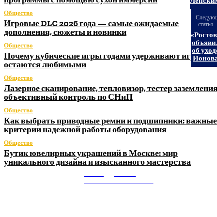
Лепски
Общество
Следую
Игровые DLC 2026 года — самые ожидаемые
статья
дополнения, сюжеты и новинки
«Ростов
объяви
Общество
об уход
Почему кубические игры годами удерживают игроков 
Ионов
остаются любимыми
Общество
Лазерное сканирование, тепловизор, тестер заземления
объективный контроль по СНиП
Общество
Как выбрать приводные ремни и подшипники: важные
критерии надежной работы оборудования
Общество
Бутик ювелирных украшений в Москве: мир
уникального дизайна и изысканного мастерства
Litegps.ru
МИРОВЫЕ НОВОСТИ