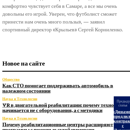
комфортно чувствует себя в Самаре, а все мы очень
довольны его игрой. Уверен, что футболист сможет
принести нам очень много пользы», — заявил
спортивный директор «Крыльев» Сергей Корниленко.
Новое на сайте
Общество
Как СТО помогает поддерживать автомобиль в
надежном состоянии
Наука и Технологии
Предыд
VR в двигательной реабилитации: почему технология
статья
начинается не с оборудования, а с методики
«Динам
продлил
Наука и Технологии
контрак
Почему реабилитационные центры расширяют
с
программы с помощью сухой иммерсии