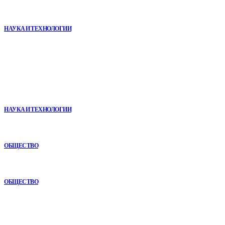
Почему реабилитационные центры расширяют программы с
помощью сухой иммерсии
НАУКА И ТЕХНОЛОГИИ
В топе
VR в двигательной реабилитации: почему технология
начинается не с оборудования, а с методики
НАУКА И ТЕХНОЛОГИИ
Почему кубические игры годами удерживают игроков и
остаются любимыми
ОБЩЕСТВО
Как СТО помогает поддерживать автомобиль в надежном
состоянии
ОБЩЕСТВО
Рубрикатор