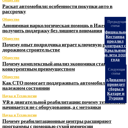
Общество
Раскат автомобиля: особенности покупки авто в
рассрочку
Общество
Предыдущая
Анонимная наркологическая помощь в Ижевске: как
статья
получить поддержку без лишнего внимания
Официально
Костанца
Общество
продлил
Почему опыт подрядчика играет ключевую роль в
контракт с
дорожном строительстве
«Крыльями»
до лета 2028
Общество
года
Почему комплексный анализ экономики становится
конкурентным преимуществом
Следующая
статья
Общество
«Динамо»
Как СТО помогает поддерживать автомобиль в
проведет
надежном состоянии
сборы в
Катаре и
Наука и Технологии
Турции
VR в двигательной реабилитации: почему технология
начинается не с оборудования, а с методики
Наука и Технологии
Почему реабилитационные центры расширяют
программы с помощью сухой иммерсии