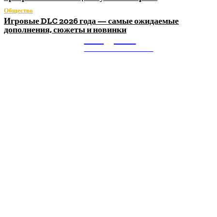
Общество
Игровые DLC 2026 года — самые ожидаемые
дополнения, сюжеты и новинки
Litegps.ru
МИРОВЫЕ НОВОСТИ
О НАС:
Мировые новости.
Все самое важное и интересное за последние сутки в
сфере политики, экономики, общества, науки, культуры и
спорта. Самые актуальные новости ежедневно и только
для Вас!
Новое