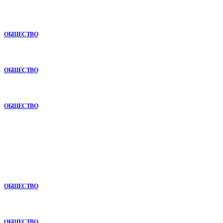
Раскат автомобиля: особенности покупки авто в рассрочку
ОБЩЕСТВО
Анонимная наркологическая помощь в Ижевске: как получить
поддержку без лишнего внимания
ОБЩЕСТВО
Почему опыт подрядчика играет ключевую роль в дорожном
строительстве
ОБЩЕСТВО
В топе
Как СТО помогает поддерживать автомобиль в надежном
состоянии
ОБЩЕСТВО
Анонимная наркологическая помощь в Ижевске: как получить
поддержку без лишнего внимания
ОБЩЕСТВО