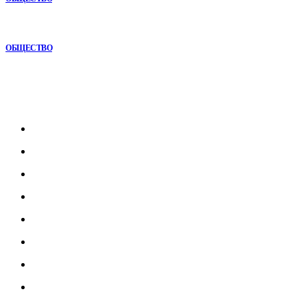
Почему комплексный анализ экономики становится
конкурентным преимуществом
ОБЩЕСТВО
Рубрикатор
Главная
В мире
В России
Общество
Культура
Наука
Экономика
Спорт