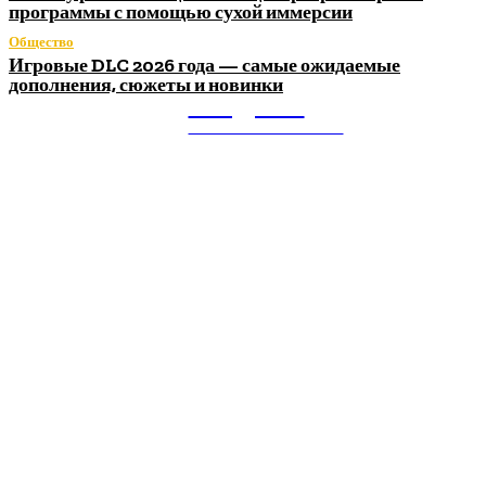
программы с помощью сухой иммерсии
Общество
Игровые DLC 2026 года — самые ожидаемые
дополнения, сюжеты и новинки
Litegps.ru
МИРОВЫЕ НОВОСТИ
О НАС:
Мировые новости.
Все самое важное и интересное за последние сутки в
сфере политики, экономики, общества, науки, культуры и
спорта. Самые актуальные новости ежедневно и только
для Вас!