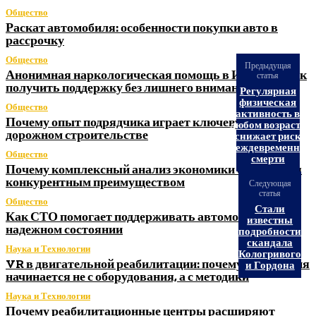
Общество
Раскат автомобиля: особенности покупки авто в
рассрочку
Общество
Предыдущая
Анонимная наркологическая помощь в Ижевске: как
статья
получить поддержку без лишнего внимания
Регулярная
физическая
Общество
активность в
Почему опыт подрядчика играет ключевую роль в
любом возрасте
дорожном строительстве
снижает риск
преждевременной
Общество
смерти
Почему комплексный анализ экономики становится
конкурентным преимуществом
Следующая
статья
Общество
Стали
Как СТО помогает поддерживать автомобиль в
известны
надежном состоянии
подробности
скандала
Наука и Технологии
Кологривого
VR в двигательной реабилитации: почему технология
и Гордона
начинается не с оборудования, а с методики
Наука и Технологии
Почему реабилитационные центры расширяют