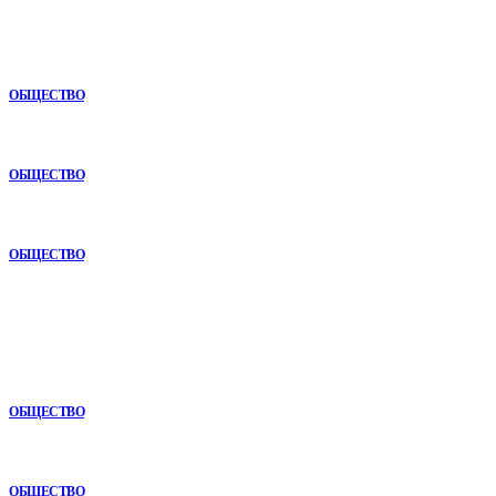
Новое
Раскат автомобиля: особенности покупки авто в рассрочку
ОБЩЕСТВО
Анонимная наркологическая помощь в Ижевске: как получить
поддержку без лишнего внимания
ОБЩЕСТВО
Почему опыт подрядчика играет ключевую роль в дорожном
строительстве
ОБЩЕСТВО
В топе
Раскат автомобиля: особенности покупки авто в рассрочку
ОБЩЕСТВО
Почему опыт подрядчика играет ключевую роль в дорожном
строительстве
ОБЩЕСТВО