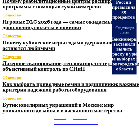
Почему реабилитационные центры расширяют
России
программы с помощью сухой иммерсии
превысила
55
Общество
процентов
Игровые DLC 2026 года — самые ожидаемые
дополнения, сюжеты и новинки
Следующая
статья
Общество
Пенсионерку
Почему кубические игры годами удерживают игроков 
заставили
остаются любимыми
вылить
краску в урн
Общество
на выборах в
Лазерное сканирование, тепловизор, тестер заземления
Новгородско
объективный контроль по СНиП
области
Общество
Как выбрать приводные ремни и подшипники: важные
критерии надежной работы оборудования
Общество
Бутик ювелирных украшений в Москве: мир
уникального дизайна и изысканного мастерства
Litegps.ru
МИРОВЫЕ НОВОСТИ