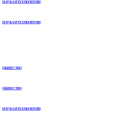
НАУКА И ТЕХНОЛОГИИ
Почему реабилитационные центры расширяют программы с
помощью сухой иммерсии
НАУКА И ТЕХНОЛОГИИ
В топе
Игровые DLC 2026 года — самые ожидаемые дополнения,
сюжеты и новинки
ОБЩЕСТВО
Как СТО помогает поддерживать автомобиль в надежном
состоянии
ОБЩЕСТВО
VR в двигательной реабилитации: почему технология
начинается не с оборудования, а с методики
НАУКА И ТЕХНОЛОГИИ