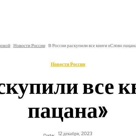
РЕ
В РОССИИ
ОБЩЕСТВО
КУЛЬТУРА
НАУКА
омой
Новости России
В России раскупили все книги «Слово пацан
Новости России
скупили все 
пацана»
12 декабря, 2023
Date: