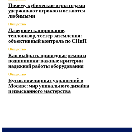
Почему кубические игры годами
удерживают игроков и остаются
любимыми
Общество
Лазерное сканирование,
тепловизор, тестер заземления:
объективный контроль по СНиП
Общество
Как выбрать приводные ремни и
подшипники: важные критерии
надежной работы оборудования
Общество
Бутик ювелирных украшений в
Москве: мир уникального дизайна
и изысканного мастерства