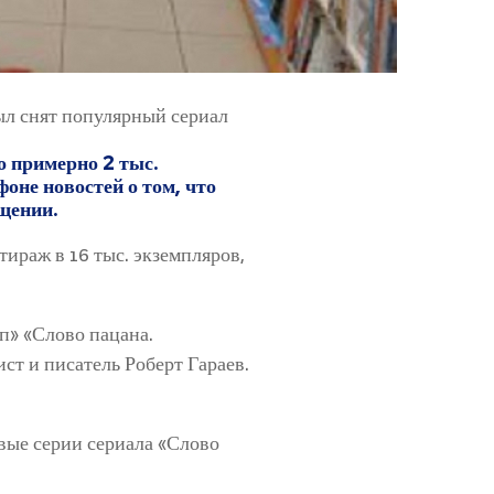
ыл снят популярный сериал
о примерно 2 тыс.
оне новостей о том, что
щении.
тираж в 16 тыс. экземпляров,
п» «Слово пацана.
т и писатель Роберт Гараев.
вые серии сериала «Слово