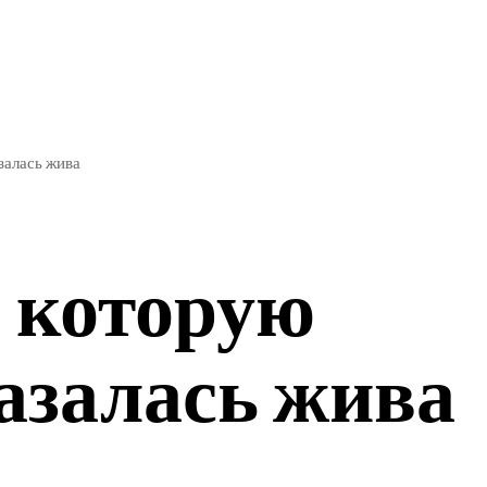
ЭКОНОМИКА
СПОРТ
залась жива
 которую
казалась жива