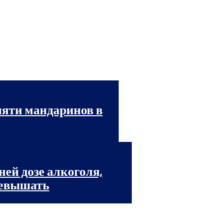
пяти мандаринов в
ней дозе алкоголя,
ревышать