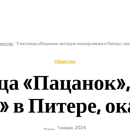
РЕ
В РОССИИ
ОБЩЕСТВО
КУЛЬТУРА
НАУКА
щество
Участница «Пацанок», которую «похоронили» в Питере, ока
Общество
ца «Пацанок»,
 в Питере, о
1 января, 2024
Date: