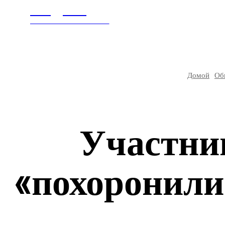
Litegps.ru
ГЛАВНАЯ
В МИ
МИРОВЫЕ НОВОСТИ
Домой
Об
Участни
«похоронили»