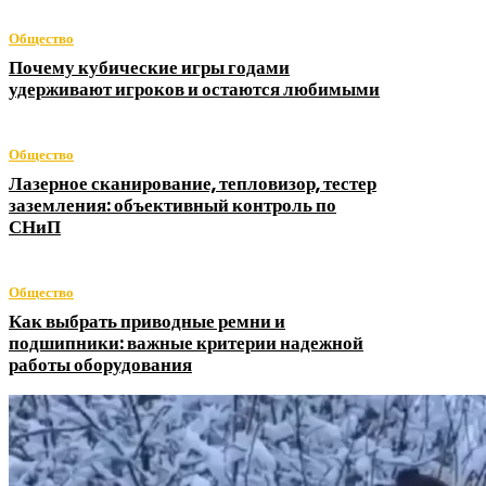
Общество
Почему кубические игры годами
удерживают игроков и остаются любимыми
Общество
Лазерное сканирование, тепловизор, тестер
заземления: объективный контроль по
СНиП
Общество
Как выбрать приводные ремни и
подшипники: важные критерии надежной
работы оборудования